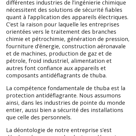
diffé
rentes industries de l’ingénierie chimique
nécessi
tent des solutions de sécurité fiables
quant à l’ap
plication des appareils électriques.
C’est la raison
pour laquelle les entreprises
orientées vers le trai
tement des branches
chimie et pétrochimie, géné
ration de pression,
fourniture d’énergie, construc
tion aéronavale
et de machines, production de gaz
et de
pétrole, froid industriel, alimentation et
autres
font confiance aux appareils et
composants antidé
flagrants de
thuba.
La compétence fondamentale de thuba est la
pro
tection antidéflagrante. Nous assumons
ainsi, dans
les industries de pointe du monde
entier, aussi bien
a sécurité des installations
que celle des person
nels.
La déontologie de notre entreprise s’est