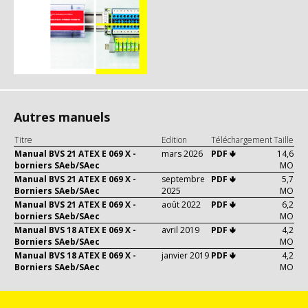
Autres manuels
Titre
Edition
Téléchargement
Taille
Manual BVS 21 ATEX E 069 X -
mars 2026
PDF 🢃
14,6
borniers SAeb/SAec
MO
Manual BVS 21 ATEX E 069 X -
septembre
PDF 🢃
5,7
Borniers SAeb/SAec
2025
MO
Manual BVS 21 ATEX E 069 X -
août 2022
PDF 🢃
6,2
borniers SAeb/SAec
MO
Manual BVS 18 ATEX E 069 X -
avril 2019
PDF 🢃
4,2
Borniers SAeb/SAec
MO
Manual BVS 18 ATEX E 069 X -
janvier 2019
PDF 🢃
4,2
Borniers SAeb/SAec
MO