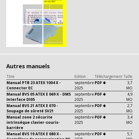
Autres manuels
Titre
Edition
Téléchargement
Taille
Manual PTB 23 ATEX 1004 X -
septembre
PDF 🢃
3,7
Connector EC
2025
MO
Manual BVS 05 ATEX E 069 X - DMS
septembre
PDF 🢃
4,9
Interface DI05
2025
MO
Manual BVS 21 ATEX E 070 -
septembre
PDF 🢃
2,7
Soupage de sûreté SV21
2025
MO
Manual zone 2 sécurite
septembre
PDF 🢃
3,4
intrinséque clavier-souris-
2025
MO
barrière
Manual BVS 19 ATEX E 080 X -
septembre
PDF 🢃
5,1