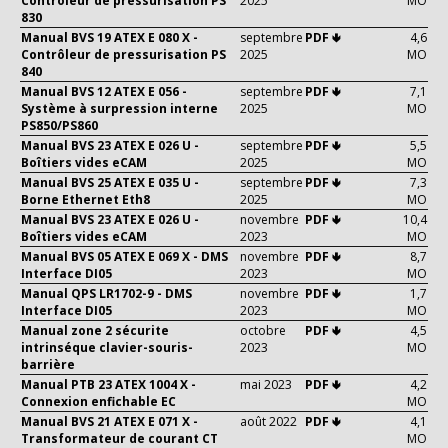
Contrôleur de pressurisation PS
2025
MO
830
Manual BVS 19 ATEX E 080 X -
septembre
PDF 🢃
4,6
Contrôleur de pressurisation PS
2025
MO
840
Manual BVS 12 ATEX E 056 -
septembre
PDF 🢃
7,1
Système à surpression interne
2025
MO
PS850/PS860
Manual BVS 23 ATEX E 026 U -
septembre
PDF 🢃
5,5
Boîtiers vides eCAM
2025
MO
Manual BVS 25 ATEX E 035 U -
septembre
PDF 🢃
7,3
Borne Ethernet Eth8
2025
MO
Manual BVS 23 ATEX E 026 U -
novembre
PDF 🢃
10,4
Boîtiers vides eCAM
2023
MO
Manual BVS 05 ATEX E 069 X - DMS
novembre
PDF 🢃
8,7
Interface DI05
2023
MO
Manual QPS LR1702-9 - DMS
novembre
PDF 🢃
1,7
Interface DI05
2023
MO
Manual zone 2 sécurite
octobre
PDF 🢃
4,5
intrinséque clavier-souris-
2023
MO
barrière
Manual PTB 23 ATEX 1004 X -
mai 2023
PDF 🢃
4,2
Connexion enfichable EC
MO
Manual BVS 21 ATEX E 071 X -
août 2022
PDF 🢃
4,1
Transformateur de courant CT
MO