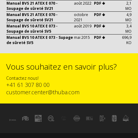
Manual BVS 21 ATEX E 070 -
août 2022
PDF 🢃
2,1
Soupage de sûreté SV21
MO
Manual BVS 21 ATEX E 070 -
octobre
PDF 🢃
4,9
Soupage de sûreté SV21
2021
MO
Manual BVS 10 ATEX E 073 -
août 2019
PDF 🢃
3,4
Soupage de sûreté SV5
MO
Manual BVS 10 ATEX E 073 - Supage
mai 2015
PDF 🢃
696,9
de sûreté SV5
KO
Vous souhaitez en savoir plus?
Contactez nous!
+41 61 307 80 00
customer.center@thuba.com