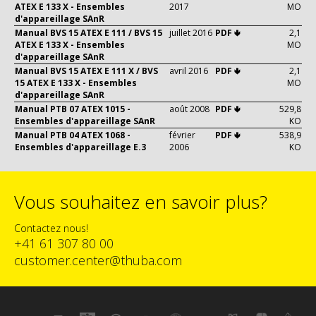
ATEX E 133 X - Ensembles
2017
MO
d'appareillage SAnR
Manual BVS 15 ATEX E 111 / BVS 15
juillet 2016
PDF 🢃
2,1
ATEX E 133 X - Ensembles
MO
d'appareillage SAnR
Manual BVS 15 ATEX E 111 X / BVS
avril 2016
PDF 🢃
2,1
15 ATEX E 133 X - Ensembles
MO
d'appareillage SAnR
Manual PTB 07 ATEX 1015 -
août 2008
PDF 🢃
529,8
Ensembles d'appareillage SAnR
KO
Manual PTB 04 ATEX 1068 -
février
PDF 🢃
538,9
Ensembles d'appareillage E.3
2006
KO
Vous souhaitez en savoir plus?
Contactez nous!
+41 61 307 80 00
customer.center@thuba.com