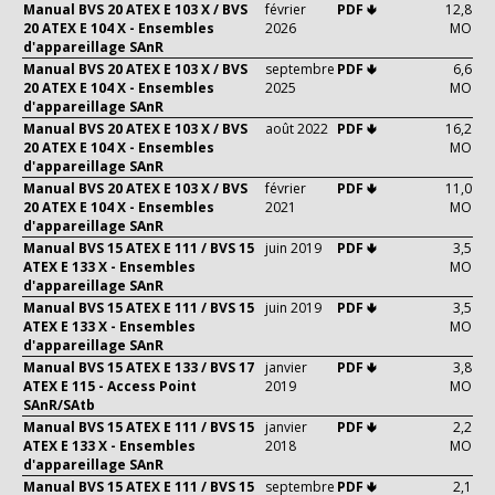
Manual BVS 20 ATEX E 103 X / BVS
février
PDF 🢃
12,8
20 ATEX E 104 X - Ensembles
2026
MO
d'appareillage SAnR
Manual BVS 20 ATEX E 103 X / BVS
septembre
PDF 🢃
6,6
20 ATEX E 104 X - Ensembles
2025
MO
d'appareillage SAnR
Manual BVS 20 ATEX E 103 X / BVS
août 2022
PDF 🢃
16,2
20 ATEX E 104 X - Ensembles
MO
d'appareillage SAnR
Manual BVS 20 ATEX E 103 X / BVS
février
PDF 🢃
11,0
20 ATEX E 104 X - Ensembles
2021
MO
d'appareillage SAnR
Manual BVS 15 ATEX E 111 / BVS 15
juin 2019
PDF 🢃
3,5
ATEX E 133 X - Ensembles
MO
d'appareillage SAnR
Manual BVS 15 ATEX E 111 / BVS 15
juin 2019
PDF 🢃
3,5
ATEX E 133 X - Ensembles
MO
d'appareillage SAnR
Manual BVS 15 ATEX E 133 / BVS 17
janvier
PDF 🢃
3,8
ATEX E 115 - Access Point
2019
MO
SAnR/SAtb
Manual BVS 15 ATEX E 111 / BVS 15
janvier
PDF 🢃
2,2
ATEX E 133 X - Ensembles
2018
MO
d'appareillage SAnR
Manual BVS 15 ATEX E 111 / BVS 15
septembre
PDF 🢃
2,1