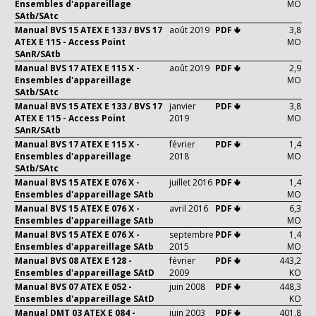
Ensembles d'appareillage
MO
SAtb/SAtc
Manual BVS 15 ATEX E 133 / BVS 17
août 2019
PDF 🢃
3,8
ATEX E 115 - Access Point
MO
SAnR/SAtb
Manual BVS 17 ATEX E 115 X -
août 2019
PDF 🢃
2,9
Ensembles d'appareillage
MO
SAtb/SAtc
Manual BVS 15 ATEX E 133 / BVS 17
janvier
PDF 🢃
3,8
ATEX E 115 - Access Point
2019
MO
SAnR/SAtb
Manual BVS 17 ATEX E 115 X -
février
PDF 🢃
1,4
Ensembles d'appareillage
2018
MO
SAtb/SAtc
Manual BVS 15 ATEX E 076 X -
juillet 2016
PDF 🢃
1,4
Ensembles d'appareillage SAtb
MO
Manual BVS 15 ATEX E 076 X -
avril 2016
PDF 🢃
6,3
Ensembles d'appareillage SAtb
MO
Manual BVS 15 ATEX E 076 X -
septembre
PDF 🢃
1,4
Ensembles d'appareillage SAtb
2015
MO
Manual BVS 08 ATEX E 128 -
février
PDF 🢃
443,2
Ensembles d'appareillage SAtD
2009
KO
Manual BVS 07 ATEX E 052 -
juin 2008
PDF 🢃
448,3
Ensembles d'appareillage SAtD
KO
Manual DMT 03 ATEX E 084 -
juin 2003
PDF 🢃
401,8