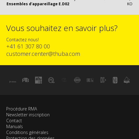
Ensembles d'appareillage E.D02
KO
Vous souhaitez en savoir plus?
Contactez nous!
+41 61 307 80 00
customer.center@thuba.com
Procédure RMA
Newsletter inscription
Contact
Manuals
Conditions générales
Protection des données