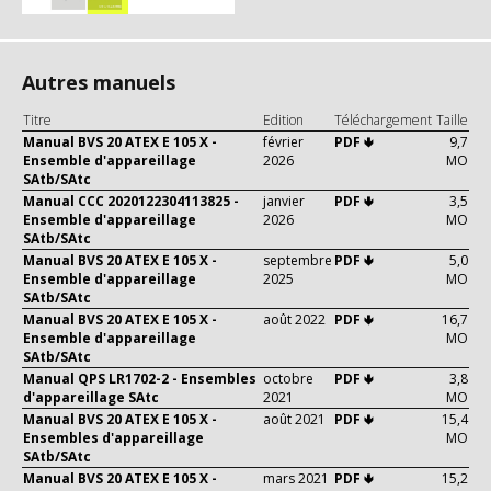
Autres manuels
Titre
Edition
Téléchargement
Taille
Manual BVS 20 ATEX E 105 X -
février
PDF 🢃
9,7
Ensemble d'appareillage
2026
MO
SAtb/SAtc
Manual CCC 2020122304113825 -
janvier
PDF 🢃
3,5
Ensemble d'appareillage
2026
MO
SAtb/SAtc
Manual BVS 20 ATEX E 105 X -
septembre
PDF 🢃
5,0
Ensemble d'appareillage
2025
MO
SAtb/SAtc
Manual BVS 20 ATEX E 105 X -
août 2022
PDF 🢃
16,7
Ensemble d'appareillage
MO
SAtb/SAtc
Manual QPS LR1702-2 - Ensembles
octobre
PDF 🢃
3,8
d'appareillage SAtc
2021
MO
Manual BVS 20 ATEX E 105 X -
août 2021
PDF 🢃
15,4
Ensembles d'appareillage
MO
SAtb/SAtc
Manual BVS 20 ATEX E 105 X -
mars 2021
PDF 🢃
15,2