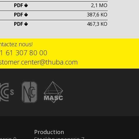
PDF 🢃
2,1 MO
PDF 🢃
387,6 KO
PDF 🢃
467,3 KO
tactez nous!
1 61 307 80 00
stomer.center@thuba.com
Production