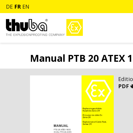
DE
FR
EN
Manual PTB 20 ATEX 
Editi
PDF 