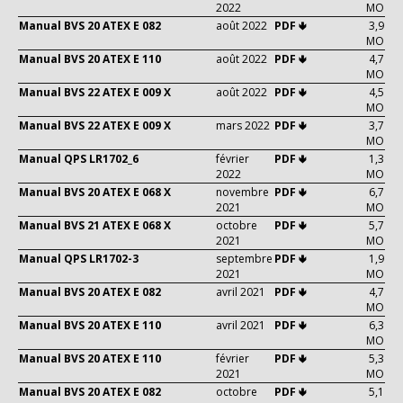
2022
MO
Manual BVS 20 ATEX E 082
août 2022
PDF 🢃
3,9
MO
Manual BVS 20 ATEX E 110
août 2022
PDF 🢃
4,7
MO
Manual BVS 22 ATEX E 009 X
août 2022
PDF 🢃
4,5
MO
Manual BVS 22 ATEX E 009 X
mars 2022
PDF 🢃
3,7
MO
Manual QPS LR1702_6
février
PDF 🢃
1,3
2022
MO
Manual BVS 20 ATEX E 068 X
novembre
PDF 🢃
6,7
2021
MO
Manual BVS 21 ATEX E 068 X
octobre
PDF 🢃
5,7
2021
MO
Manual QPS LR1702-3
septembre
PDF 🢃
1,9
2021
MO
Manual BVS 20 ATEX E 082
avril 2021
PDF 🢃
4,7
MO
Manual BVS 20 ATEX E 110
avril 2021
PDF 🢃
6,3
MO
Manual BVS 20 ATEX E 110
février
PDF 🢃
5,3
2021
MO
Manual BVS 20 ATEX E 082
octobre
PDF 🢃
5,1