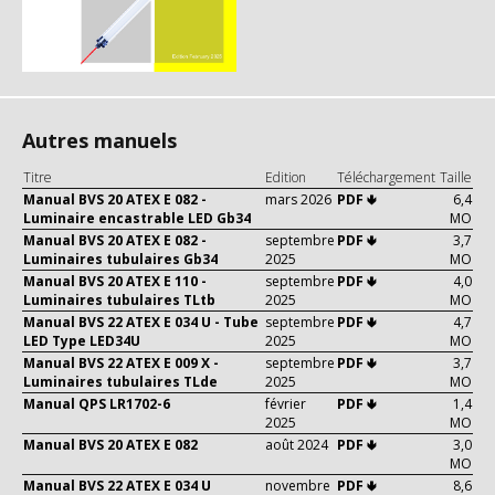
Autres manuels
Titre
Edition
Téléchargement
Taille
Manual BVS 20 ATEX E 082 -
mars 2026
PDF 🢃
6,4
Luminaire encastrable LED Gb34
MO
Manual BVS 20 ATEX E 082 -
septembre
PDF 🢃
3,7
Luminaires tubulaires Gb34
2025
MO
Manual BVS 20 ATEX E 110 -
septembre
PDF 🢃
4,0
Luminaires tubulaires TLtb
2025
MO
Manual BVS 22 ATEX E 034 U - Tube
septembre
PDF 🢃
4,7
LED Type LED34U
2025
MO
Manual BVS 22 ATEX E 009 X -
septembre
PDF 🢃
3,7
Luminaires tubulaires TLde
2025
MO
Manual QPS LR1702-6
février
PDF 🢃
1,4
2025
MO
Manual BVS 20 ATEX E 082
août 2024
PDF 🢃
3,0
MO
Manual BVS 22 ATEX E 034 U
novembre
PDF 🢃
8,6