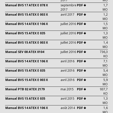
2017
MO
Manual BVS 17 ATEX E 078 X
septembre
PDF 🢃
1,7
2017
MO
Manual BVS 15 ATEX E 003 X
avril 2017
PDF 🢃
1,2
MO
Manual BVS 14 ATEX E 106 X
juillet 2016
PDF 🢃
1,5
MO
Manual BVS 15 ATEX E 035
juillet 2016
PDF 🢃
1,3
MO
Manual BVS 15 ATEX E 003 X
juillet 2016
PDF 🢃
1,4
MO
Manual SEV 08 ATEX 0104
juillet 2016
PDF 🢃
736,3
KO
Manual BVS 14 ATEX E 106 X
avril 2016
PDF 🢃
7,1
MO
Manual BVS 15 ATEX E 035
avril 2016
PDF 🢃
5,4
MO
Manual BVS 15 ATEX E 003 X
avril 2016
PDF 🢃
5,9
MO
Manual PTB 02 ATEX 2179
mai 2015
PDF 🢃
937,7
KO
Manual BVS 15 ATEX E 035
avril 2015
PDF 🢃
1,3
MO
Manual BVS 14 ATEX E 106 X
août 2014
PDF 🢃
1,6
MO