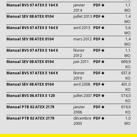
Manual BVS 07 ATEX E 164 X
janvier
PDF 🢃
1,1
2014
MO
Manual SEV 08 ATEX 0104
juillet 2013
PDF 🢃
1,4
MO
Manual BVS 07 ATEX E 164 X
avril 2013
PDF 🢃
5,6
MO
Manual SEV 08 ATEX 0104
mars 2012
PDF 🢃
1,4
MO
Manual BVS 07 ATEX E 164 X
février
PDF 🢃
1,1
2012
MO
Manual SEV 08 ATEX 0104
juin 2011
PDF 🢃
669,9
KO
Manual BVS 07 ATEX E 164 X
février
PDF 🢃
637,8
2010
KO
Manual SEV 08 ATEX 0104
avril 2008
PDF 🢃
401,0
KO
Manual BVS 06 ATEX E 120
juillet 2007
PDF 🢃
574,0
KO
Manual PTB 02 ATEX 2179
janvier
PDF 🢃
619,6
2006
KO
Manual PTB 02 ATEX 2179
décembre
PDF 🢃
1,0
2003
MO