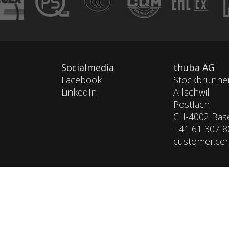
Socialmedia
thuba AG
Facebook
Stockbrunnen
LinkedIn
Allschwil
Postfach
CH-4002 Bas
+41 61 307 8
customer.ce