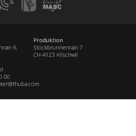
Produktion
rain 9,
Stockbrunnenrain 7
CH-4123 Allschwil
el
0 00
nter@thuba.com