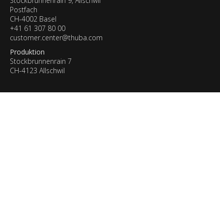
Stockbrunnenrain 9, Allschwil
Postfach
CH-4002 Basel
+41 61 307 80 00
customer.center@thuba.com
Produktion
Stockbrunnenrain 7
CH-4123 Allschwil