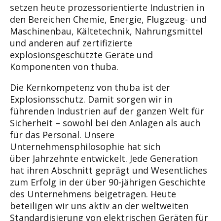
setzen heute prozessorientierte
Industrien in
den Bereichen Chemie, Energie, Flug
zeug- und
Maschinenbau, Kältetechnik, Nahrungs
mittel
und anderen auf zertifizierte
explosionsge
schützte Geräte und
Komponenten von thuba.
Die Kernkompetenz von thuba ist der
Explosions
schutz. Damit sorgen wir in
führenden Industrien
auf der ganzen Welt für
Sicherheit – sowohl bei
den Anlagen als auch
für das Personal.
Unsere
Unternehmensphilosophie hat sich
über
Jahrzehnte entwickelt. Jede Generation
hat ihren
Abschnitt geprägt und Wesentliches
zum Erfolg in
der über 90-jährigen Geschichte
des Unterneh
mens beigetragen. Heute
beteiligen wir uns aktiv
an der weltweiten
Standardisierung von elektri
schen Geräten für