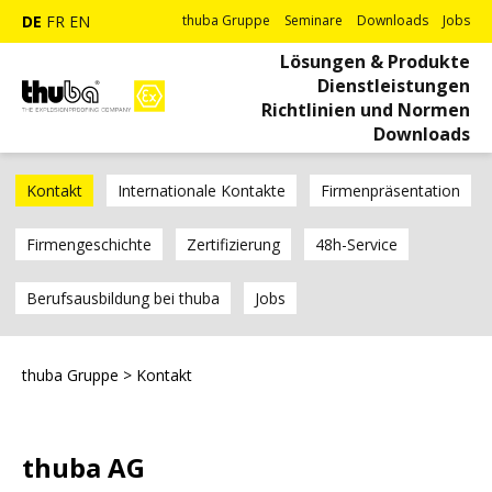
DE
FR
EN
thuba Gruppe
Seminare
Downloads
Jobs
Lösungen & Produkte
Dienstleistungen
Richtlinien und Normen
Downloads
Kontakt
Internationale Kontakte
Firmenpräsentation
Firmengeschichte
Zertifizierung
48h-Service
Berufsausbildung bei thuba
Jobs
thuba Gruppe
>
Kontakt
thuba AG