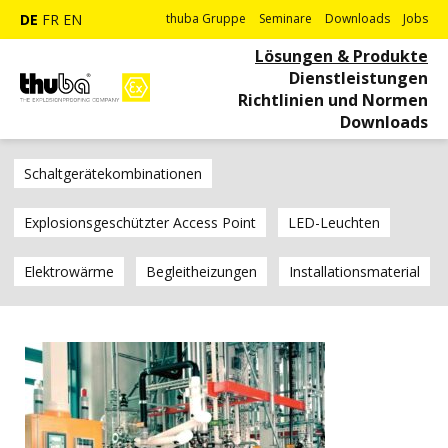
DE
FR
EN
thuba Gruppe
Seminare
Downloads
Jobs
Lösungen & Produkte
Dienstleistungen
Richtlinien und Normen
Downloads
Schaltgerätekombinationen
Explosionsgeschützter Access Point
LED-Leuchten
Elektrowärme
Begleitheizungen
Installationsmaterial