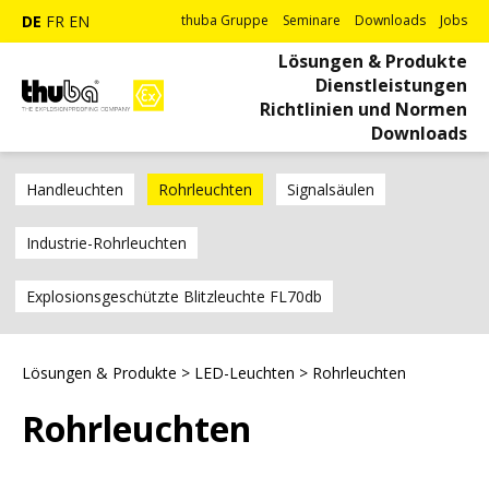
DE
FR
EN
thuba Gruppe
Seminare
Downloads
Jobs
Lösungen & Produkte
Dienstleistungen
Richtlinien und Normen
Downloads
Handleuchten
Rohrleuchten
Signalsäulen
Industrie-Rohrleuchten
Explosionsgeschützte Blitzleuchte FL70db
Lösungen & Produkte
>
LED-Leuchten
>
Rohrleuchten
Rohrleuchten