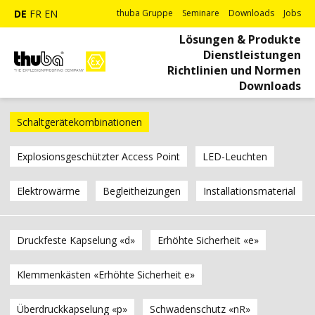
DE
FR
EN
thuba Gruppe
Seminare
Downloads
Jobs
Lösungen & Produkte
Dienstleistungen
Richtlinien und Normen
Downloads
Schaltgerätekombinationen
Explosionsgeschützter Access Point
LED-Leuchten
Elektrowärme
Begleitheizungen
Installationsmaterial
Druckfeste Kapselung «d»
Erhöhte Sicherheit «e»
Klemmenkästen «Erhöhte Sicherheit e»
Überdruckkapselung «p»
Schwadenschutz «nR»