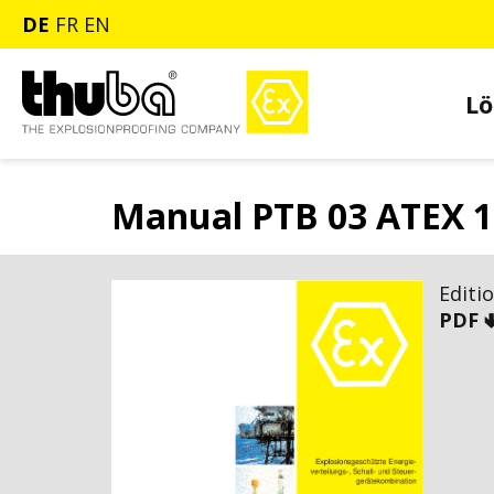
DE
FR
EN
Lö
Manual PTB 03 ATEX 1
Editi
PDF 