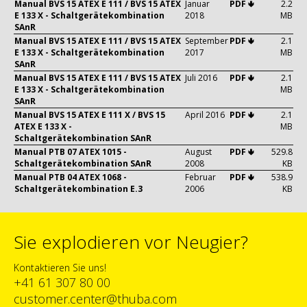
Manual BVS 15 ATEX E 111 / BVS 15 ATEX
Januar
PDF 🢃
2.2
E 133 X - Schaltgerätekombination
2018
MB
SAnR
Manual BVS 15 ATEX E 111 / BVS 15 ATEX
September
PDF 🢃
2.1
E 133 X - Schaltgerätekombination
2017
MB
SAnR
Manual BVS 15 ATEX E 111 / BVS 15 ATEX
Juli 2016
PDF 🢃
2.1
E 133 X - Schaltgerätekombination
MB
SAnR
Manual BVS 15 ATEX E 111 X / BVS 15
April 2016
PDF 🢃
2.1
ATEX E 133 X -
MB
Schaltgerätekombination SAnR
Manual PTB 07 ATEX 1015 -
August
PDF 🢃
529.8
Schaltgerätekombination SAnR
2008
KB
Manual PTB 04 ATEX 1068 -
Februar
PDF 🢃
538.9
Schaltgerätekombination E.3
2006
KB
Sie explodieren vor Neugier?
Kontaktieren Sie uns!
+41 61 307 80 00
customer.center@thuba.com