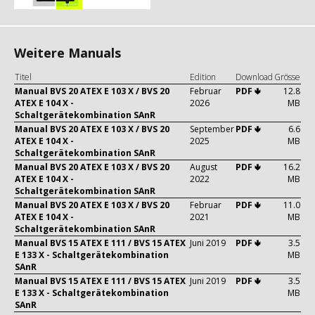
Weitere Manuals
Titel
Edition
Download
Grösse
Manual BVS 20 ATEX E 103 X / BVS 20
Februar
PDF 🢃
12.8
ATEX E 104 X -
2026
MB
Schaltgerätekombination SAnR
Manual BVS 20 ATEX E 103 X / BVS 20
September
PDF 🢃
6.6
ATEX E 104 X -
2025
MB
Schaltgerätekombination SAnR
Manual BVS 20 ATEX E 103 X / BVS 20
August
PDF 🢃
16.2
ATEX E 104 X -
2022
MB
Schaltgerätekombination SAnR
Manual BVS 20 ATEX E 103 X / BVS 20
Februar
PDF 🢃
11.0
ATEX E 104 X -
2021
MB
Schaltgerätekombination SAnR
Manual BVS 15 ATEX E 111 / BVS 15 ATEX
Juni 2019
PDF 🢃
3.5
E 133 X - Schaltgerätekombination
MB
SAnR
Manual BVS 15 ATEX E 111 / BVS 15 ATEX
Juni 2019
PDF 🢃
3.5
E 133 X - Schaltgerätekombination
MB
SAnR