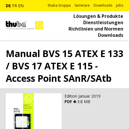
DE
FR
EN
thuba Gruppe
Seminare
Downloads
Jobs
Lösungen & Produkte
Dienstleistungen
Richtlinien und Normen
Downloads
Manual BVS 15 ATEX E 133
/ BVS 17 ATEX E 115 -
Access Point SAnR/SAtb
Edition Januar 2019
PDF 🢃
3.8 MB