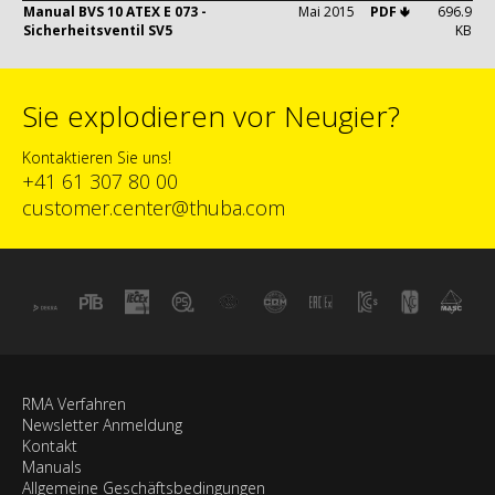
Manual BVS 10 ATEX E 073 -
Mai 2015
PDF 🢃
696.9
Sicherheitsventil SV5
KB
Sie explodieren vor Neugier?
Kontaktieren Sie uns!
+41 61 307 80 00
customer.center@thuba.com
RMA Verfahren
Newsletter Anmeldung
Kontakt
Manuals
Allgemeine Geschäftsbedingungen