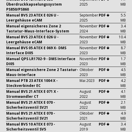
Überdruckkapselungssystem
2025
MB
PS850/PS860
Manual BVS 23 ATEX E 026 U -
September
PDF 🢃
5.5
Leergehäuse eCAM
2025
MB
Manual eigensicheres Zone 2
November
PDF 🢃
3.4
Tastatur-Maus-Interface-System
2024
MB
Manual BVS 23 ATEX E 026 U -
November
PDF 🢃
10.4
Leergehäuse eCAM
2023
MB
Manual BVS 05 ATEX E 069 X- DMS
November
PDF 🢃
8.7
Interface DI05
2023
MB
Manual QPS LR1702-9 - DMS Interface
November
PDF 🢃
1.7
DI05
2023
MB
Manual eigensichere Zone 2 Tastatur-
Oktober
PDF 🢃
4.5
Maus-Interface
2023
MB
Manual PTB 23 ATEX 1004 X -
Mai 2023
PDF 🢃
4.2
Steckverbinder EC
MB
Manual BVS 21 ATEX E 071 X -
August
PDF 🢃
4.1
Stromwandler CT
2022
MB
Manual BVS 21 ATEX E 070 -
August
PDF 🢃
2.1
Sicherheitsventil SV21
2022
MB
Manual BVS 21 ATEX E 070 -
Oktober
PDF 🢃
4.9
Sicherheitsventil SV21
2021
MB
Manual BVS 10 ATEX E 073 -
August
PDF 🢃
3.4
Sicherheitsventil SV5
2019
MB