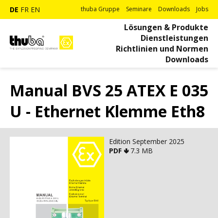
DE
FR
EN
thuba Gruppe
Seminare
Downloads
Jobs
Lösungen & Produkte
Dienstleistungen
Richtlinien und Normen
Downloads
Manual BVS 25 ATEX E 035
U - Ethernet Klemme Eth8
Edition September 2025
PDF 🢃
7.3 MB