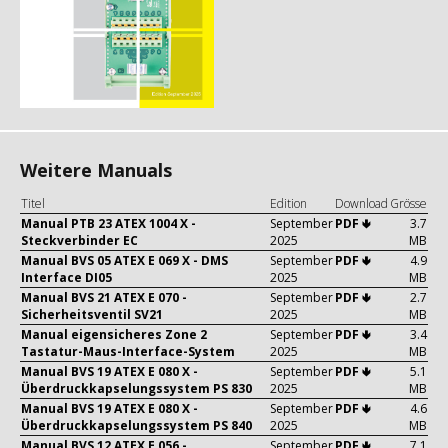
Weitere Manuals
Titel
Edition
Download
Grösse
Manual PTB 23 ATEX 1004 X -
September
PDF 🢃
3.7
Steckverbinder EC
2025
MB
Manual BVS 05 ATEX E 069 X - DMS
September
PDF 🢃
4.9
Interface DI05
2025
MB
Manual BVS 21 ATEX E 070 -
September
PDF 🢃
2.7
Sicherheitsventil SV21
2025
MB
Manual eigensicheres Zone 2
September
PDF 🢃
3.4
Tastatur-Maus-Interface-System
2025
MB
Manual BVS 19 ATEX E 080 X -
September
PDF 🢃
5.1
Überdruckkapselungssystem PS 830
2025
MB
Manual BVS 19 ATEX E 080 X -
September
PDF 🢃
4.6
Überdruckkapselungssystem PS 840
2025
MB
Manual BVS 12 ATEX E 056 -
September
PDF 🢃
7.1