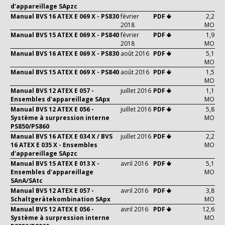
d'appareillage SApzc
Manual BVS 16 ATEX E 069 X - PS830
février
PDF 🢃
2,2
2018
MO
Manual BVS 15 ATEX E 069 X - PS840
février
PDF 🢃
1,9
2018
MO
Manual BVS 16 ATEX E 069 X - PS830
août 2016
PDF 🢃
5,1
MO
Manual BVS 15 ATEX E 069 X - PS840
août 2016
PDF 🢃
1,5
MO
Manual BVS 12 ATEX E 057 -
juillet 2016
PDF 🢃
1,1
Ensembles d'appareillage SApx
MO
Manual BVS 12 ATEX E 056 -
juillet 2016
PDF 🢃
5,8
Système à surpression interne
MO
PS850/PS860
Manual BVS 16 ATEX E 034 X / BVS
juillet 2016
PDF 🢃
2,2
16 ATEX E 035 X - Ensembles
MO
d'appareillage SApzc
Manual BVS 15 ATEX E 013 X -
avril 2016
PDF 🢃
5,1
Ensembles d'appareillage
MO
SAnA/SAtc
Manual BVS 12 ATEX E 057 -
avril 2016
PDF 🢃
3,8
Schaltgerätekombination SApx
MO
Manual BVS 12 ATEX E 056 -
avril 2016
PDF 🢃
12,6
Système à surpression interne
MO