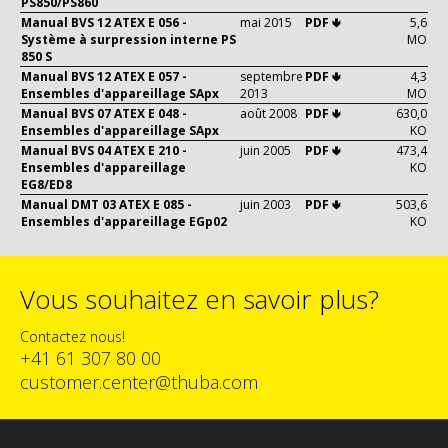
PS850/PS860
Manual BVS 12 ATEX E 056 -
mai 2015
PDF 🢃
5,6
Système à surpression interne PS
MO
850 S
Manual BVS 12 ATEX E 057 -
septembre
PDF 🢃
4,3
Ensembles d'appareillage SApx
2013
MO
Manual BVS 07 ATEX E 048 -
août 2008
PDF 🢃
630,0
Ensembles d'appareillage SApx
KO
Manual BVS 04 ATEX E 210 -
juin 2005
PDF 🢃
473,4
Ensembles d'appareillage
KO
EG8/ED8
Manual DMT 03 ATEX E 085 -
juin 2003
PDF 🢃
503,6
Ensembles d'appareillage EGp02
KO
Vous souhaitez en savoir plus?
Contactez nous!
+41 61 307 80 00
customer.center@thuba.com