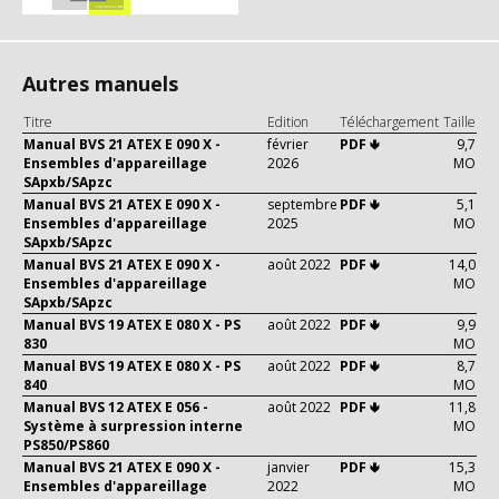
Autres manuels
Titre
Edition
Téléchargement
Taille
Manual BVS 21 ATEX E 090 X -
février
PDF 🢃
9,7
Ensembles d'appareillage
2026
MO
SApxb/SApzc
Manual BVS 21 ATEX E 090 X -
septembre
PDF 🢃
5,1
Ensembles d'appareillage
2025
MO
SApxb/SApzc
Manual BVS 21 ATEX E 090 X -
août 2022
PDF 🢃
14,0
Ensembles d'appareillage
MO
SApxb/SApzc
Manual BVS 19 ATEX E 080 X - PS
août 2022
PDF 🢃
9,9
830
MO
Manual BVS 19 ATEX E 080 X - PS
août 2022
PDF 🢃
8,7
840
MO
Manual BVS 12 ATEX E 056 -
août 2022
PDF 🢃
11,8
Système à surpression interne
MO
PS850/PS860
Manual BVS 21 ATEX E 090 X -
janvier
PDF 🢃
15,3
Ensembles d'appareillage
2022
MO