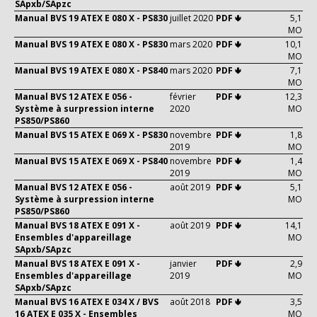
SApxb/SApzc
Manual BVS 19 ATEX E 080 X - PS830
juillet 2020
PDF 🢃
5,1
MO
Manual BVS 19 ATEX E 080 X - PS830
mars 2020
PDF 🢃
10,1
MO
Manual BVS 19 ATEX E 080 X - PS840
mars 2020
PDF 🢃
7,1
MO
Manual BVS 12 ATEX E 056 -
février
PDF 🢃
12,3
Système à surpression interne
2020
MO
PS850/PS860
Manual BVS 15 ATEX E 069 X - PS830
novembre
PDF 🢃
1,8
2019
MO
Manual BVS 15 ATEX E 069 X - PS840
novembre
PDF 🢃
1,4
2019
MO
Manual BVS 12 ATEX E 056 -
août 2019
PDF 🢃
5,1
Système à surpression interne
MO
PS850/PS860
Manual BVS 18 ATEX E 091 X -
août 2019
PDF 🢃
14,1
Ensembles d'appareillage
MO
SApxb/SApzc
Manual BVS 18 ATEX E 091 X -
janvier
PDF 🢃
2,9
Ensembles d'appareillage
2019
MO
SApxb/SApzc
Manual BVS 16 ATEX E 034 X / BVS
août 2018
PDF 🢃
3,5
16 ATEX E 035 X - Ensembles
MO