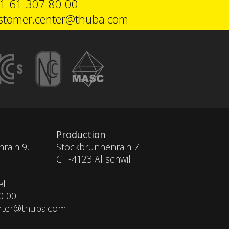
1 61 307 80 00
stomer.center@thuba.com
Production
rain 9,
Stockbrunnenrain 7
CH-4123 Allschwil
e
el
0 00
nter@thuba.com