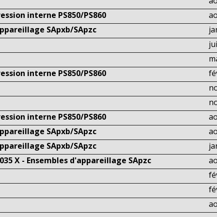
ao
ression interne PS850/PS860
ao
appareillage SApxb/SApzc
ja
ju
m
ression interne PS850/PS860
fé
n
n
ression interne PS850/PS860
ao
appareillage SApxb/SApzc
ao
appareillage SApxb/SApzc
ja
 035 X - Ensembles d'appareillage SApzc
ao
fé
fé
ao