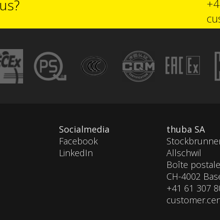
lus?
+4
cu
Socialmedia
thuba SA
Facebook
Stockbrunnen
LinkedIn
Allschwil
Boîte postal
CH-4002 Bas
+41 61 307 8
customer.ce