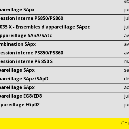
ao
pareillage SApx
ju
ression interne PS850/PS860
ju
 035 X - Ensembles d'appareillage SApzc
ju
appareillage SAnA/SAtc
av
ombination SApx
av
ression interne PS850/PS860
av
ession interne PS 850 S
ma
pareillage SApx
s
pareillage SApz/SApD
d
pareillage SApx
ao
pareillage EG8/ED8
ju
ppareillage EGp02
ju
Con