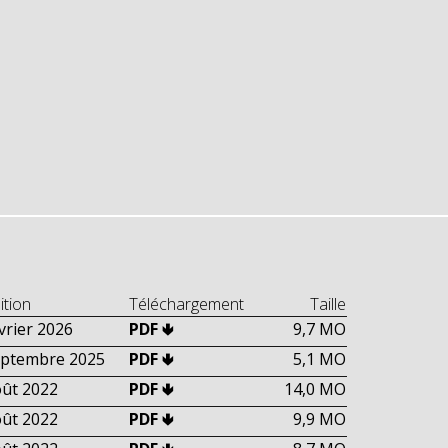
ition
Téléchargement
Taille
vrier 2026
PDF 🢃
9,7 MO
eptembre 2025
PDF 🢃
5,1 MO
ût 2022
PDF 🢃
14,0 MO
ût 2022
PDF 🢃
9,9 MO