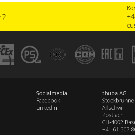
Kon
r?
+4
cu
Socialmedia
thuba AG
Facebook
Stockbrunnen
LinkedIn
Allschwil
Postfach
CH-4002 Bas
+41 61 307 8