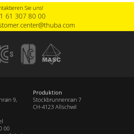
taktieren Sie uns!
1 61 307 80 00
stomer.center@thuba.com
Produktion
rain 9,
Stockbrunnenrain 7
CH-4123 Allschwil
el
0 00