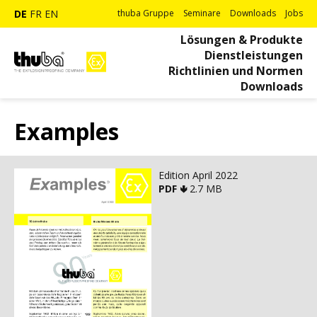
DE
FR
EN
thuba Gruppe
Seminare
Downloads
Jobs
Lösungen & Produkte
Dienstleistungen
Richtlinien und Normen
Downloads
Examples
Edition April 2022
PDF 🢃
2.7 MB