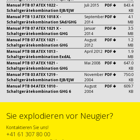
Manual PTB 07 ATEX 1022 -
Juli 2015
PDF 🢃
843.4
Schaltgerätekombination EJB/EJW
KB
Manual PTB 13 ATEX 1018 X -
September
PDF 🢃
4.1
Schaltgerätekombination SAd/GHG
2014
MB
Manual PTB 07 ATEX 1021 X -
Januar
PDF 🢃
3.5
Schaltgerätekombination GHG
2014
MB
Manual PTB 07 ATEX 1021 -
August
PDF 🢃
1.2
Schaltgerätekombination GHG
2012
MB
Manual PTB 08 ATEX 1013 -
April 2012
PDF 🢃
1.9
Schaltgerätekombination ExdAL
MB
Manual PTB 07 ATEX 1021 -
Mai 2008
PDF 🢃
647.0
Schaltgerätekombination GHG
KB
Manual PTB 03 ATEX 1219 -
November
PDF 🢃
750.0
Schaltgerätekombination EJB/EJW
2004
KB
Manual PTB 04 ATEX 1010 -
August
PDF 🢃
609.7
Schaltgerätekombination GHG 6
2004
KB
Sie explodieren vor Neugier?
Kontaktieren Sie uns!
+41 61 307 80 00