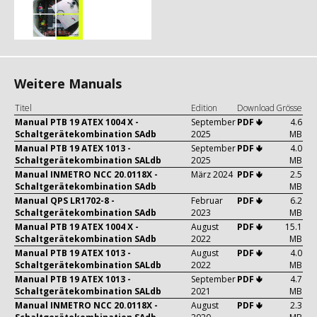
Weitere Manuals
Titel
Edition
Download
Grösse
Manual PTB 19 ATEX 1004 X -
September
PDF 🢃
4.6
Schaltgerätekombination SAdb
2025
MB
Manual PTB 19 ATEX 1013 -
September
PDF 🢃
4.0
Schaltgerätekombination SALdb
2025
MB
Manual INMETRO NCC 20.0118X -
März 2024
PDF 🢃
2.5
Schaltgerätekombination SAdb
MB
Manual QPS LR1702-8 -
Februar
PDF 🢃
6.2
Schaltgerätekombination SAdb
2023
MB
Manual PTB 19 ATEX 1004 X -
August
PDF 🢃
15.1
Schaltgerätekombination SAdb
2022
MB
Manual PTB 19 ATEX 1013 -
August
PDF 🢃
4.0
Schaltgerätekombination SALdb
2022
MB
Manual PTB 19 ATEX 1013 -
September
PDF 🢃
4.7
Schaltgerätekombination SALdb
2021
MB
Manual INMETRO NCC 20.0118X -
August
PDF 🢃
2.3