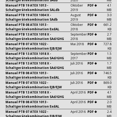
Schaltgerätekombination SAdb
2020
MB
Manual PTB 19 ATEX 1013 -
Oktober
PDF 🢃
4.1
Schaltgerätekombination SALdb
2019
MB
Manual PTB 19 ATEX 1004 X -
August
PDF 🢃
3.0
Schaltgerätekombination SAdb
2019
MB
Manual PTB 08 ATEX 1013 -
Oktober
PDF 🢃
661.2
Schaltgerätekombination ExdAL
2018
KB
Manual PTB 13 ATEX 1018 X -
September
PDF 🢃
2.7
Schaltgerätekombination SAd/GHG
2018
MB
Manual PTB 07 ATEX 1022 -
Mai 2018
PDF 🢃
727.8
Schaltgerätekombination EJB/EJW
KB
Manual PTB 13 ATEX 1018 X -
September
PDF 🢃
1.5
Schaltgerätekombination SAd/GHG
2017
MB
Manual PTB 13 ATEX 1018 X -
Juli 2016
PDF 🢃
1.7
Schaltgerätekombination SAd/GHG
MB
Manual PTB 08 ATEX 1013 -
Juli 2016
PDF 🢃
746.5
Schaltgerätekombination ExdAL
KB
Manual PTB 07 ATEX 1022 -
Juli 2016
PDF 🢃
869.0
Schaltgerätekombination EJB/EJW
KB
Manual PTB 13 ATEX 1018 X -
April 2016
PDF 🢃
4.1
Schaltgerätekombination SAd/GHG
MB
Manual PTB 08 ATEX 1013 -
April 2016
PDF 🢃
2.0
Schaltgerätekombination ExdAL
MB
Manual PTB 07 ATEX 1022 -
April 2016
PDF 🢃
2.4
Schaltgerätekombination EJB/EJW
MB