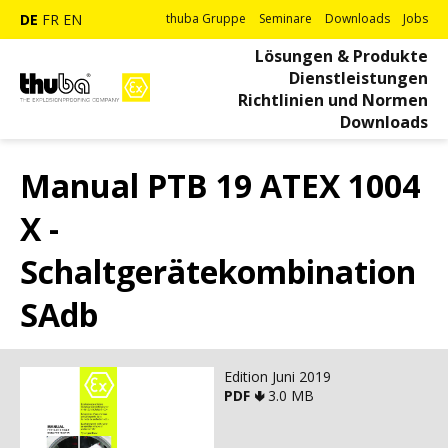
DE
FR
EN
thuba Gruppe
Seminare
Downloads
Jobs
Lösungen & Produkte
Dienstleistungen
Richtlinien und Normen
Downloads
Manual PTB 19 ATEX 1004
X -
Schaltgerätekombination
SAdb
Edition Juni 2019
PDF 🢃
3.0 MB