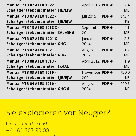
Manual PTB 07 ATEX 1022 -
April 2016
PDF 🢃
2.4
Schaltgerätekombination EJB/EJW
MB
Manual PTB 07 ATEX 1022 -
Juli 2015
PDF 🢃
843.4
Schaltgerätekombination EJB/EJW
KB
Manual PTB 13 ATEX 1018 X -
September
PDF 🢃
4.1
Schaltgerätekombination SAd/GHG
2014
MB
Manual PTB 07 ATEX 1021 X -
Januar
PDF 🢃
3.5
Schaltgerätekombination GHG
2014
MB
Manual PTB 07 ATEX 1021 -
August
PDF 🢃
1.2
Schaltgerätekombination GHG
2012
MB
Manual PTB 08 ATEX 1013 -
April 2012
PDF 🢃
1.9
Schaltgerätekombination ExdAL
MB
Manual PTB 03 ATEX 1219 -
November
PDF 🢃
750.0
Schaltgerätekombination EJB/EJW
2004
KB
Manual PTB 04 ATEX 1010 -
August
PDF 🢃
609.7
Schaltgerätekombination GHG 6
2004
KB
Sie explodieren vor Neugier?
Kontaktieren Sie uns!
+41 61 307 80 00