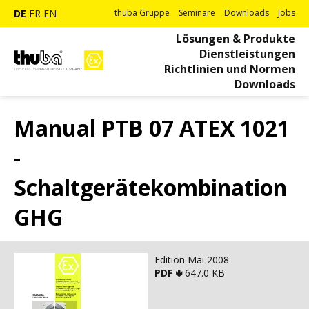
DE
FR
EN
thuba Gruppe
Seminare
Downloads
Jobs
Lösungen & Produkte
Dienstleistungen
Richtlinien und Normen
Downloads
Manual PTB 07 ATEX 1021
-
Schaltgerätekombination
GHG
Edition Mai 2008
PDF 🢃
647.0 KB