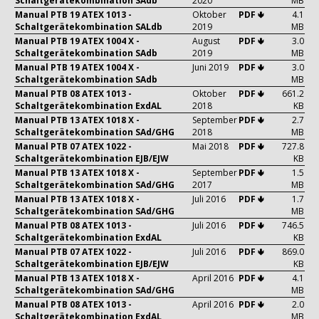
Schaltgerätekombination SAdb
2020
MB
Manual PTB 19 ATEX 1013 -
Oktober
PDF 🢃
4.1
Schaltgerätekombination SALdb
2019
MB
Manual PTB 19 ATEX 1004 X -
August
PDF 🢃
3.0
Schaltgerätekombination SAdb
2019
MB
Manual PTB 19 ATEX 1004 X -
Juni 2019
PDF 🢃
3.0
Schaltgerätekombination SAdb
MB
Manual PTB 08 ATEX 1013 -
Oktober
PDF 🢃
661.2
Schaltgerätekombination ExdAL
2018
KB
Manual PTB 13 ATEX 1018 X -
September
PDF 🢃
2.7
Schaltgerätekombination SAd/GHG
2018
MB
Manual PTB 07 ATEX 1022 -
Mai 2018
PDF 🢃
727.8
Schaltgerätekombination EJB/EJW
KB
Manual PTB 13 ATEX 1018 X -
September
PDF 🢃
1.5
Schaltgerätekombination SAd/GHG
2017
MB
Manual PTB 13 ATEX 1018 X -
Juli 2016
PDF 🢃
1.7
Schaltgerätekombination SAd/GHG
MB
Manual PTB 08 ATEX 1013 -
Juli 2016
PDF 🢃
746.5
Schaltgerätekombination ExdAL
KB
Manual PTB 07 ATEX 1022 -
Juli 2016
PDF 🢃
869.0
Schaltgerätekombination EJB/EJW
KB
Manual PTB 13 ATEX 1018 X -
April 2016
PDF 🢃
4.1
Schaltgerätekombination SAd/GHG
MB
Manual PTB 08 ATEX 1013 -
April 2016
PDF 🢃
2.0
Schaltgerätekombination ExdAL
MB