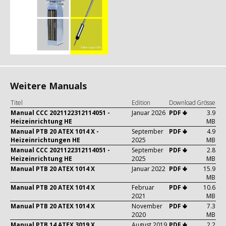
Weitere Manuals
Titel
Edition
Download
Grösse
Manual CCC 2021122312114051 -
Januar 2026
PDF 🢃
3.9
Heizeinrichtung HE
MB
Manual PTB 20 ATEX 1014 X -
September
PDF 🢃
4.9
Heizeinrichtungen HE
2025
MB
Manual CCC 2021122312114051 -
September
PDF 🢃
2.8
Heizeinrichtung HE
2025
MB
Manual PTB 20 ATEX 1014 X
Januar 2022
PDF 🢃
15.9
MB
Manual PTB 20 ATEX 1014 X
Februar
PDF 🢃
10.6
2021
MB
Manual PTB 20 ATEX 1014 X
November
PDF 🢃
7.3
2020
MB
Manual PTB 14 ATEX 3019 X
August 2019
PDF 🢃
2.2