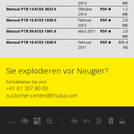
2014
MB
Manual PTB 14 ATEX 3023 X
Oktober
PDF 🢃
1.2
2014
MB
Manual PTB 10 ATEX 1030 X
Februar
PDF 🢃
2.6
2013
MB
Manual PTB 09 ATEX 1001 X
März 2011
PDF 🢃
2.0
MB
Manual PTB 10 ATEX 1030 X
Februar
PDF 🢃
805.4
2011
KB
Sie explodieren vor Neugier?
Kontaktieren Sie uns!
+41 61 307 80 00
customer.center@thuba.com