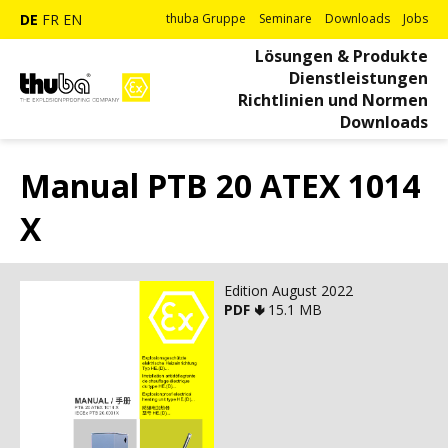
DE
FR
EN
thuba Gruppe
Seminare
Downloads
Jobs
Lösungen & Produkte
Dienstleistungen
Richtlinien und Normen
Downloads
Manual PTB 20 ATEX 1014
X
Edition August 2022
PDF 🢃
15.1 MB