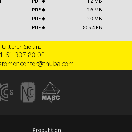
4
PDF 🢃
1.2 MB
PDF 🢃
2.6 MB
PDF 🢃
2.0 MB
PDF 🢃
805.4 KB
taktieren Sie uns!
1 61 307 80 00
stomer.center@thuba.com
Produktion