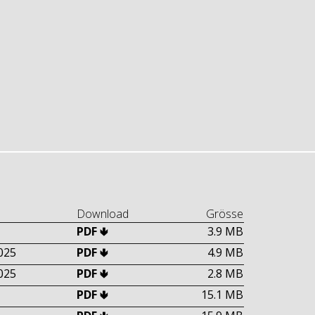
Download
Grösse
PDF 🢃
3.9 MB
025
PDF 🢃
4.9 MB
025
PDF 🢃
2.8 MB
PDF 🢃
15.1 MB